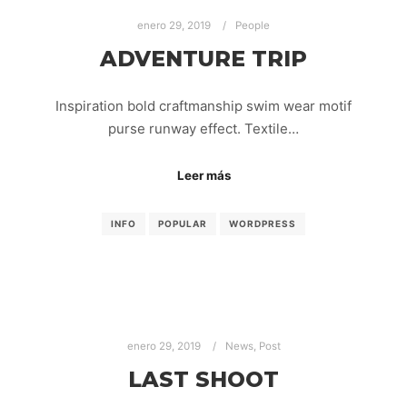
enero 29, 2019
People
ADVENTURE TRIP
Inspiration bold craftmanship swim wear motif
purse runway effect. Textile…
Leer más
INFO
POPULAR
WORDPRESS
enero 29, 2019
News
,
Post
LAST SHOOT