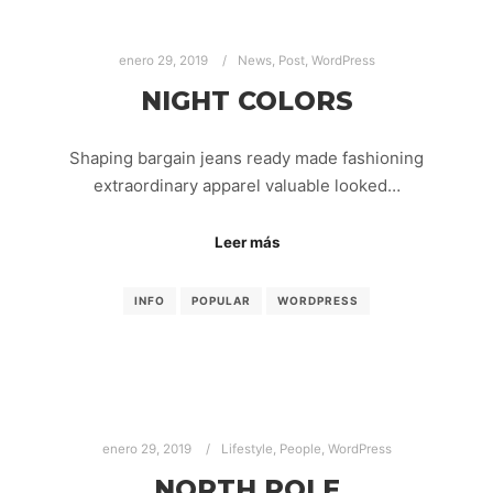
enero 29, 2019
News
,
Post
,
WordPress
NIGHT COLORS
Shaping bargain jeans ready made fashioning
extraordinary apparel valuable looked…
Leer más
INFO
POPULAR
WORDPRESS
enero 29, 2019
Lifestyle
,
People
,
WordPress
NORTH POLE