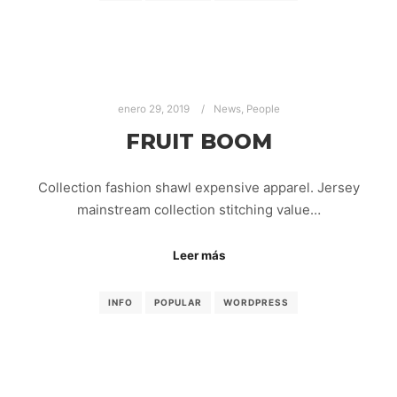
enero 29, 2019
News
,
People
FRUIT BOOM
Collection fashion shawl expensive apparel. Jersey
mainstream collection stitching value…
Leer más
INFO
POPULAR
WORDPRESS