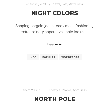
enero 29, 2019
News
,
Post
,
WordPress
NIGHT COLORS
Shaping bargain jeans ready made fashioning
extraordinary apparel valuable looked…
Leer más
INFO
POPULAR
WORDPRESS
enero 29, 2019
Lifestyle
,
People
,
WordPress
NORTH POLE