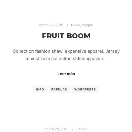
enero 29, 2019
News
,
People
FRUIT BOOM
Collection fashion shawl expensive apparel. Jersey
mainstream collection stitching value…
Leer más
INFO
POPULAR
WORDPRESS
enero 29, 2019
People