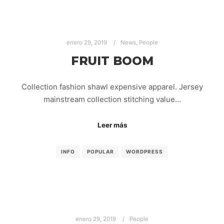
enero 29, 2019
News
,
People
FRUIT BOOM
Collection fashion shawl expensive apparel. Jersey
mainstream collection stitching value…
Leer más
INFO
POPULAR
WORDPRESS
enero 29, 2019
People