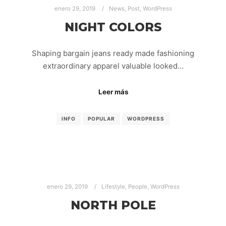
enero 29, 2019
News
,
Post
,
WordPress
NIGHT COLORS
Shaping bargain jeans ready made fashioning
extraordinary apparel valuable looked…
Leer más
INFO
POPULAR
WORDPRESS
enero 29, 2019
Lifestyle
,
People
,
WordPress
NORTH POLE