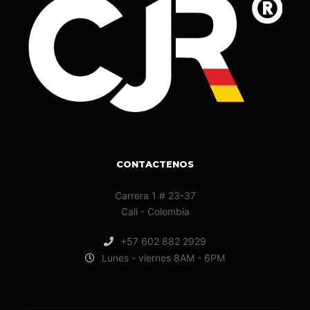
CONTACTENOS
Carrera 1 # 23-37
Cali - Colombia
+57 602 882 2929
Lunes - viernes 8AM - 6PM