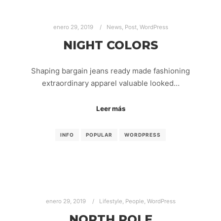
enero 29, 2019
News
,
Post
,
WordPress
NIGHT COLORS
Shaping bargain jeans ready made fashioning
extraordinary apparel valuable looked…
Leer más
INFO
POPULAR
WORDPRESS
enero 29, 2019
Lifestyle
,
People
,
WordPress
NORTH POLE